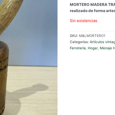
MORTERO MADERA TRAD
realizado de forma arte
Sin existencias
SKU:
M&LMORTERO1
Categorías:
Artículos vinta
Ferretería
,
Hogar
,
Menaje 