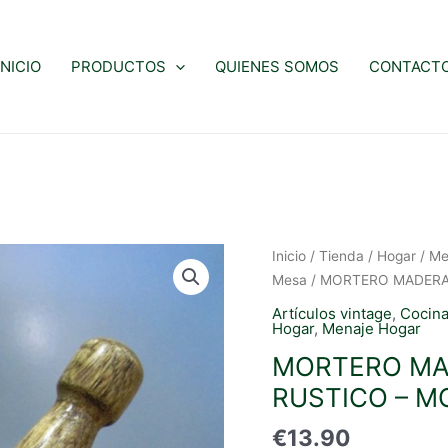
INICIO
PRODUCTOS
QUIENES SOMOS
CONTACT
Inicio
/
Tienda
/
Hogar
/
Me
Mesa
/ MORTERO MADERA
Artículos vintage
,
Cocina
Hogar
,
Menaje Hogar
MORTERO MA
RUSTICO – M
€
13.90