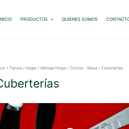
INICIO
PRODUCTOS
QUIENES SOMOS
CONTACT
icio
/
Tienda
/
Hogar
/
Menaje Hogar
/
Cocina - Mesa
/ Cuberterías
Cuberterías