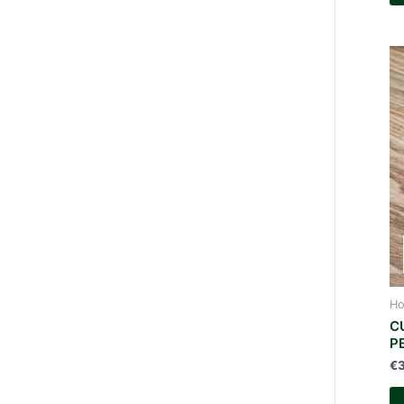
Ho
C
P
€