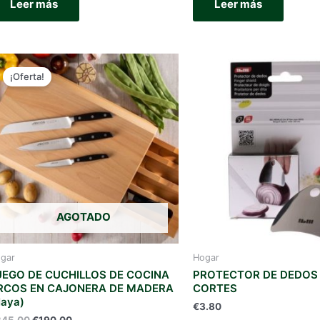
Leer más
Leer más
¡Oferta!
AGOTADO
gar
Hogar
UEGO DE CUCHILLOS DE COCINA
PROTECTOR DE DEDOS 
RCOS EN CAJONERA DE MADERA
CORTES
Haya)
€
3.80
El
El
245.00
€
190.00