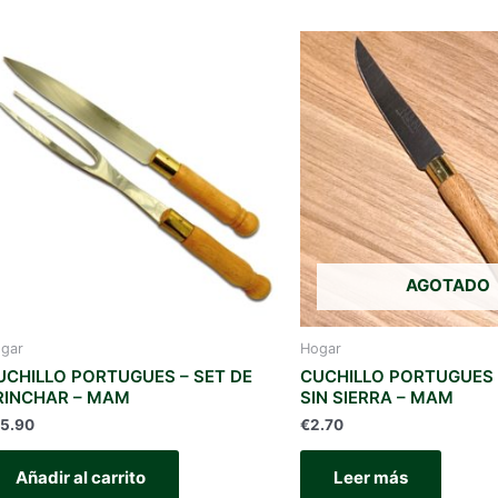
los
últimos
AGOTADO
gar
Hogar
UCHILLO PORTUGUES – SET DE
CUCHILLO PORTUGUES
RINCHAR – MAM
SIN SIERRA – MAM
15.90
€
2.70
Añadir al carrito
Leer más