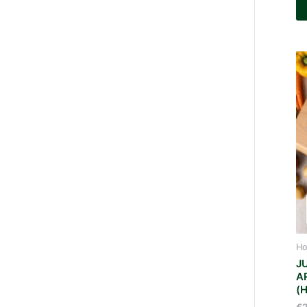
Ho
J
A
(
€