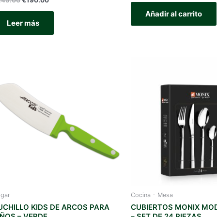
precio
precio
Añadir al carrito
original
actual
Leer más
era:
es:
€245.00.
€190.00.
gar
Cocina - Mesa
UCHILLO KIDS DE ARCOS PARA
CUBIERTOS MONIX MOD
IÑOS – VERDE
– SET DE 24 PIEZAS