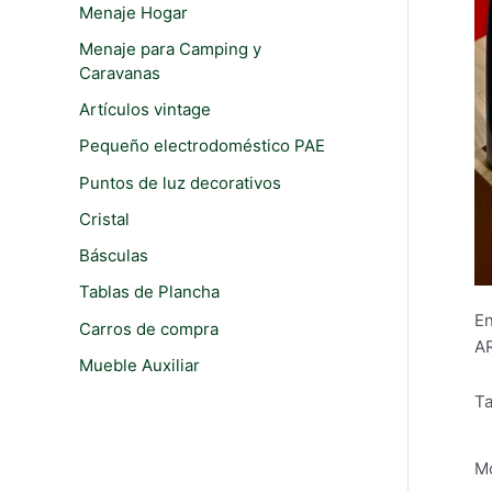
i
i
Menaje Hogar
r
o
o
Menaje para Camping y
:
Caravanas
m
m
í
á
Artículos vintage
n
x
Pequeño electrodoméstico PAE
i
i
Puntos de luz decorativos
m
m
Cristal
o
o
Básculas
Tablas de Plancha
En
Carros de compra
AR
Mueble Auxiliar
Ta
Mo