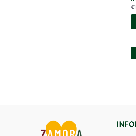
€
INF