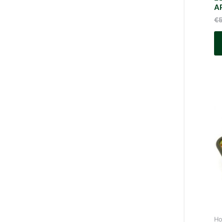
A
€
Ho