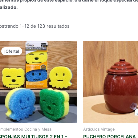
alizado.
Ordenado
strando 1–12 de 123 resultados
por
los
últimos
¡Oferta!
mplementos Cocina y Mesa
Artículos vintage
SPONJAS MULTIUSOS 2 EN 1 –
PUCHERO PORCELANA