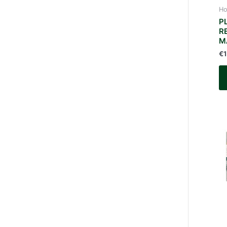
Ho
P
R
M
€