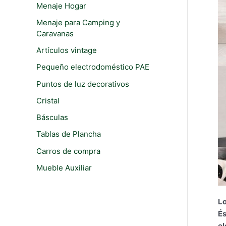
i
i
Menaje Hogar
r
o
o
Menaje para Camping y
:
Caravanas
m
m
í
á
Artículos vintage
n
x
Pequeño electrodoméstico PAE
i
i
Puntos de luz decorativos
m
m
Cristal
o
o
Básculas
Tablas de Plancha
Carros de compra
Mueble Auxiliar
Lo
És
el