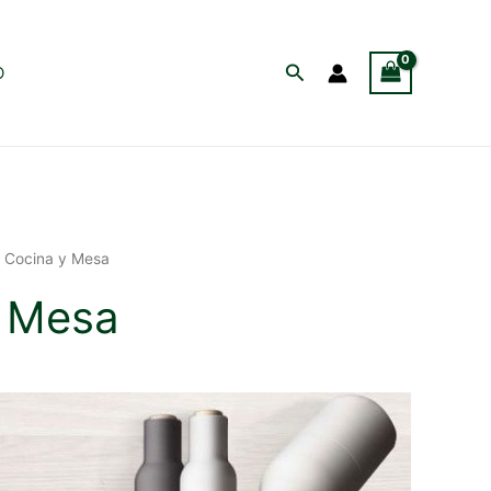
Buscar
O
 Cocina y Mesa
 Mesa