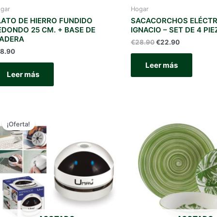
gar
Hogar
LATO DE HIERRO FUNDIDO
SACACORCHOS ELÉCTR
EDONDO 25 CM. + BASE DE
IGNACIO – SET DE 4 PI
ADERA
El
El
€
28.90
€
22.90
precio
precio
18.90
original
actual
Leer más
era:
es:
Leer más
€28.90.
€22.90.
¡Oferta!