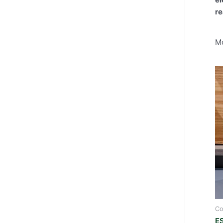
re
Mo
Co
E