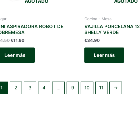
AGOTADO
AGOTADO
gar
Cocina - Mesa
INI ASPIRADORA ROBOT DE
VAJILLA PORCELANA 12
OBREMESA
SHELLY VERDE
El
El
14.50
€
11.90
€
34.90
precio
precio
original
actual
Leer más
Leer más
era:
es:
€14.50.
€11.90.
1
2
3
4
…
9
10
11
→