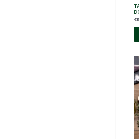
T
D
€