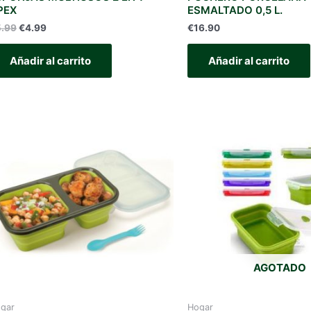
PEX
ESMALTADO 0,5 L.
El
El
5.99
€
4.99
€
16.90
precio
precio
original
actual
Añadir al carrito
Añadir al carrito
era:
es:
€5.99.
€4.99.
AGOTADO
gar
Hogar