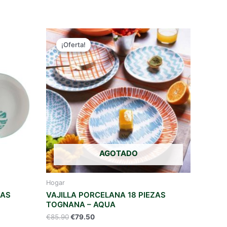
¡Oferta!
¡Oferta!
AGOTADO
Hogar
ZAS
VAJILLA PORCELANA 18 PIEZAS
TOGNANA – AQUA
El
El
€
85.90
€
79.50
precio
precio