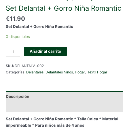
Set Delantal + Gorro Niña Romantic
€
11.90
Set Delantal + Gorro Niña Romantic
0 disponibles
Set
Añadir al carrito
Delantal
+
SKU:
DELANTALV.I.002
Gorro
Categorías:
Delantales
,
Delantales Niños
,
Hogar
,
Textil Hogar
Niña
Romantic
cantidad
Descripción
Información adicional
Set Delantal + Gorro Niña Romantic * Talla única * Material
impermeable * Para niños más de 4 años