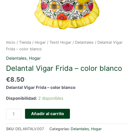
Inicio
/
Tienda
/
Hogar
/
Textil Hogar
/
Delantales
/ Delantal Vigar
Frida – color blanco
Delantales
,
Hogar
Delantal Vigar Frida – color blanco
€
8.50
Delantal Vigar Frida – color blanco
Disponibilidad:
2 disponibles
Delantal
Añadir al carrito
Vigar
Frida
SKU:
DELANTALV.007
Categorías:
Delantales
,
Hogar
-