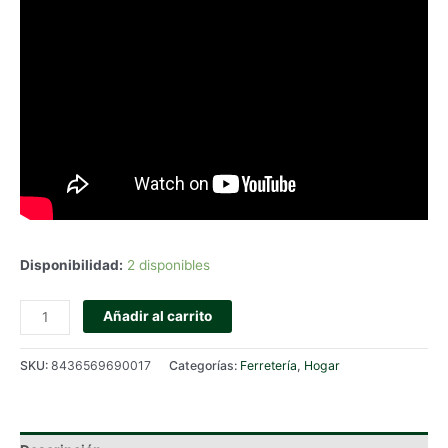
Disponibilidad:
2 disponibles
ESPONJA
Añadir al carrito
PROFESIONAL
MICRO
SKU:
8436569690017
Categorías:
Ferretería
,
Hogar
MAGIC
-
PACK
DE