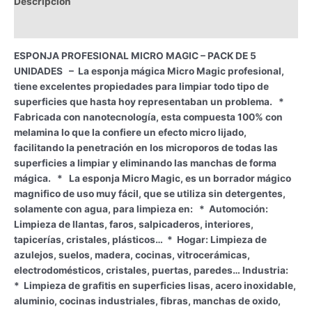
Descripción
5
UNIDADES
Información adicional
cantidad
ESPONJA PROFESIONAL MICRO MAGIC – PACK DE 5
UNIDADES – La esponja mágica Micro Magic profesional,
tiene excelentes propiedades para limpiar todo tipo de
superficies que hasta hoy representaban un problema. *
Fabricada con nanotecnología, esta compuesta 100% con
melamina lo que la confiere un efecto micro lijado,
facilitando la penetración en los microporos de todas las
superficies a limpiar y eliminando las manchas de forma
mágica. * La esponja Micro Magic, es un borrador mágico
magnifico de uso muy fácil, que se utiliza sin detergentes,
solamente con agua, para limpieza en: * Automoción:
Limpieza de llantas, faros, salpicaderos, interiores,
tapicerías, cristales, plásticos… * Hogar: Limpieza de
azulejos, suelos, madera, cocinas, vitrocerámicas,
electrodomésticos, cristales, puertas, paredes… Industria:
* Limpieza de grafitis en superficies lisas, acero inoxidable,
aluminio, cocinas industriales, fibras, manchas de oxido,