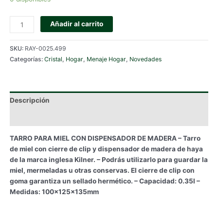
TARRO
Añadir al carrito
PARA
MIEL
SKU:
RAY-0025.499
CON
Categorías:
Cristal
,
Hogar
,
Menaje Hogar
,
Novedades
DISPENSADOR
DE
MADERA
KILNER
Descripción
cantidad
Información adicional
TARRO PARA MIEL CON DISPENSADOR DE MADERA – Tarro
de miel con cierre de clip y dispensador de madera de haya
de la marca inglesa Kilner. – Podrás utilizarlo para guardar la
miel, mermeladas u otras conservas. El cierre de clip con
goma garantiza un sellado hermético. – Capacidad: 0.35l –
Medidas: 100x125x135mm