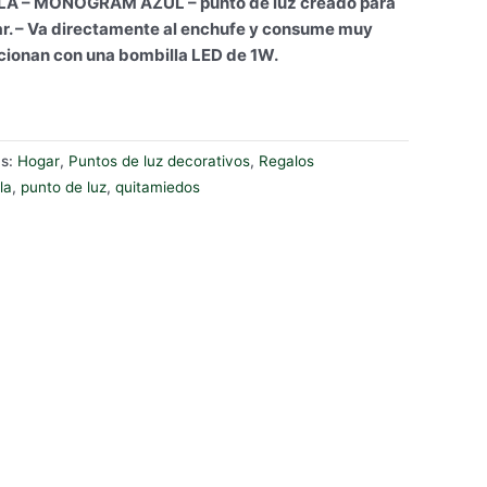
A – MONOGRAM AZUL – punto de luz creado para
ar. – Va directamente al enchufe y consume muy
cionan con una bombilla LED de 1W.
as:
Hogar
,
Puntos de luz decorativos
,
Regalos
la
,
punto de luz
,
quitamiedos