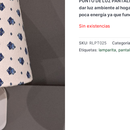
PUNTO DE LUZ PANTALL
dar luz ambiente al hog
poca energía ya que fun
Sin existencias
SKU:
RLPT025
Categorí
Etiquetas:
lamparita
,
pantal