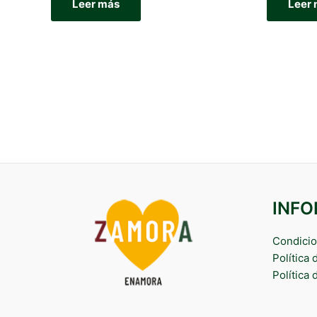
Leer más
Leer
INF
Condicio
Política
Política 