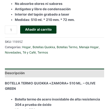
No absorbe olores ni sabores
Antigoteo y libre de condensación
Interior del tapón grabado a laser
Medidas: 510 ml. * 210 mm. * 72 mm.
BOTELLA
Añadir al carrito
TERMO
QUOKKA
SKU:
11995Z
"ZAMORA"
Categorías:
Hogar
,
Botellas Quokka
,
Botellas Termo
,
Menaje Hogar
,
510
Novedades
,
Té y Café
,
Termos
ML.
-
OLIVE
GREEN
Descripción
cantidad
BOTELLA TERMO QUOKKA «ZAMORA» 510 ML. – OLIVE
GREEN
Botella termo de acero inoxidable de alta resistencia
304 a prueba de óxido