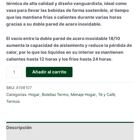
térmica de alta calidad y diseño vanguardista, ideal como
vaso para llevar las bebidas de forma sostenible, al tiempo
que las mantiene frías o calientes durante varias horas
gracias a su doble pared de acero inoxidable.
El vacío entre la doble pared de acero inoxidable 18/10
aumenta la capacidad de aislamiento y reduce la pérdida de
calor, por lo que los líquidos en su interior se mantienen
calientes hasta 12 horas y los fríos hasta 24 horas.
TERMO
Añadir al carrito
TRAVEL
MUG
SKU:
A198107
ENJOY
Categorías:
Hogar
,
Botellas Termo
,
Menaje Hogar
,
Té y Café
,
EFFICIENT
Termos
-
BRA
-
500
Descripción
ML.
cantidad
Información adicional