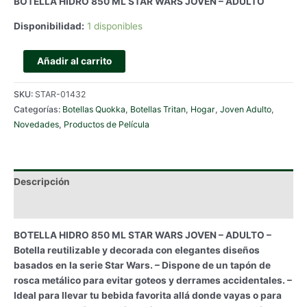
BOTELLA HIDRO 850 ML STAR WARS JOVEN – ADULTO
Disponibilidad:
1 disponibles
BOTELLA
Añadir al carrito
HIDRO
850
SKU:
STAR-01432
ML
Categorías:
Botellas Quokka
,
Botellas Tritan
,
Hogar
,
Joven Adulto
,
STAR
Novedades
,
Productos de Película
WARS
JOVEN
-
ADULTO
Descripción
cantidad
Información adicional
BOTELLA HIDRO 850 ML STAR WARS JOVEN – ADULTO –
Botella reutilizable y decorada con elegantes diseños
basados en la serie Star Wars. – Dispone de un tapón de
rosca metálico para evitar goteos y derrames accidentales. –
Ideal para llevar tu bebida favorita allá donde vayas o para