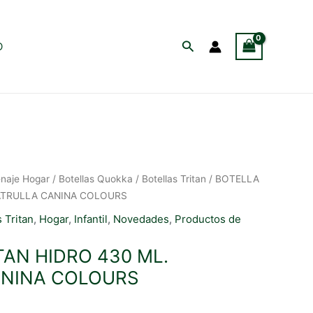
Buscar
O
naje Hogar
/
Botellas Quokka
/
Botellas Tritan
/ BOTELLA
PATRULLA CANINA COLOURS
s Tritan
,
Hogar
,
Infantil
,
Novedades
,
Productos de
TAN HIDRO 430 ML.
ANINA COLOURS