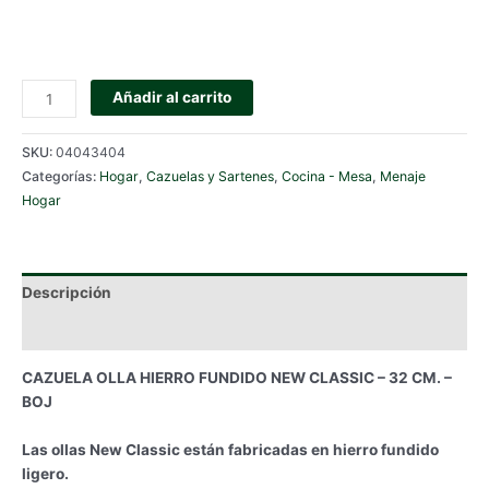
CAZUELA
Añadir al carrito
OLLA
HIERRO
SKU:
04043404
FUNDIDO
Categorías:
Hogar
,
Cazuelas y Sartenes
,
Cocina - Mesa
,
Menaje
NEW
Hogar
CLASSIC
-
32
CM.
Descripción
-
BOJ
Información adicional
cantidad
CAZUELA OLLA HIERRO FUNDIDO NEW CLASSIC – 32 CM. –
BOJ
Las ollas New Classic están fabricadas en hierro fundido
ligero.