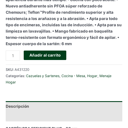
Nuevo antiadherente sin PFOA súper reforzado de
Chemours; Teflon™Profile de rendimiento superior y alta
resistencia a los arañazos y a la abrasión. • Apta para todo
tipo de encimeras, incluidas las de inducción. • Apta para su
limpieza en lavavajillas. • Mango fabricado en baquelita
termo-resistente con formato ergonómico y fácil de apilar. •
Espesor cuerpo de la sartén: 6 mm
SARTÉN
Añadir al carrito
BRA
EFFICIENT
SKU:
A431220
PLUS
Categorías:
Cazuelas y Sartenes
,
Cocina - Mesa
,
Hogar
,
Menaje
-
Hogar
20
cm.
cantidad
Descripción
Información adicional