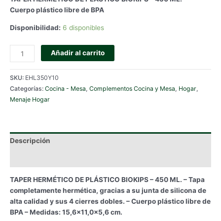
Cuerpo plástico libre de BPA
Disponibilidad:
6 disponibles
TAPER
Añadir al carrito
HERMÉTICO
DE
SKU:
EHL350Y10
PLÁSTICO
Categorías:
Cocina - Mesa
,
Complementos Cocina y Mesa
,
Hogar
,
BIOKIPS
Menaje Hogar
-
450
ML.
cantidad
Descripción
Información adicional
TAPER HERMÉTICO DE PLÁSTICO BIOKIPS – 450 ML. – Tapa
completamente hermética, gracias a su junta de silicona de
alta calidad y sus 4 cierres dobles. – Cuerpo plástico libre de
BPA – Medidas: 15,6×11,0x5,6 cm.