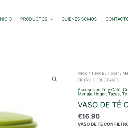
INICIO
PRODUCTOS
QUIENES SOMOS
CONTACT
Inicio
/
Tienda
/
Hogar
/
Me
FILTRO DOBLE PARED
Accesorios Té y Café
,
Co
Menaje Hogar
,
Tazas
,
Té
VASO DE TÉ 
€
16.90
VASO DE TÉ CON FILTRO 