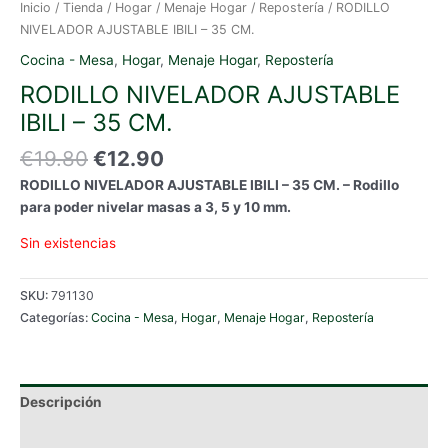
Inicio
/
Tienda
/
Hogar
/
Menaje Hogar
/
Repostería
/ RODILLO
NIVELADOR AJUSTABLE IBILI – 35 CM.
Cocina - Mesa
,
Hogar
,
Menaje Hogar
,
Repostería
RODILLO NIVELADOR AJUSTABLE
IBILI – 35 CM.
El
El
€
19.80
€
12.90
precio
precio
RODILLO NIVELADOR AJUSTABLE IBILI – 35 CM. – Rodillo
original
actual
para poder nivelar masas a 3, 5 y 10 mm.
era:
es:
€19.80.
€12.90.
Sin existencias
SKU:
791130
Categorías:
Cocina - Mesa
,
Hogar
,
Menaje Hogar
,
Repostería
Descripción
Información adicional