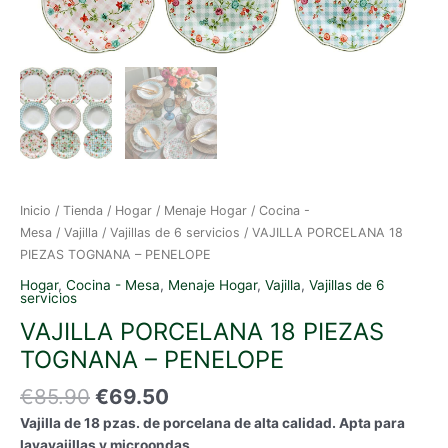
Inicio
/
Tienda
/
Hogar
/
Menaje Hogar
/
Cocina -
Mesa
/
Vajilla
/
Vajillas de 6 servicios
/ VAJILLA PORCELANA 18
PIEZAS TOGNANA – PENELOPE
Hogar
,
Cocina - Mesa
,
Menaje Hogar
,
Vajilla
,
Vajillas de 6
servicios
VAJILLA PORCELANA 18 PIEZAS
TOGNANA – PENELOPE
El
El
€
85.90
€
69.50
precio
precio
Vajilla de 18 pzas. de porcelana de alta calidad. Apta para
original
actual
lavavajillas y microondas
.