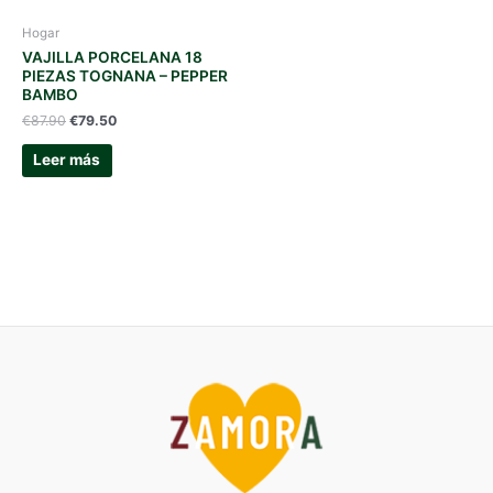
Hogar
VAJILLA PORCELANA 18
PIEZAS TOGNANA – PEPPER
BAMBO
El
El
€
87.90
€
79.50
precio
precio
original
actual
Leer más
era:
es:
€87.90.
€79.50.