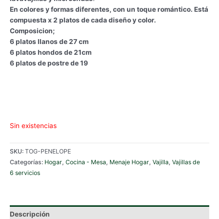
era:
es:
En colores y formas diferentes,
con un toque romántico. Está
€85.90.
€69.50.
compuesta x 2 platos de cada diseño y color.
Composicion;
6 platos llanos de 27 cm
6 platos hondos de 21cm
6 platos de postre de 19
Sin existencias
SKU:
TOG-PENELOPE
Categorías:
Hogar
,
Cocina - Mesa
,
Menaje Hogar
,
Vajilla
,
Vajillas de
6 servicios
Descripción