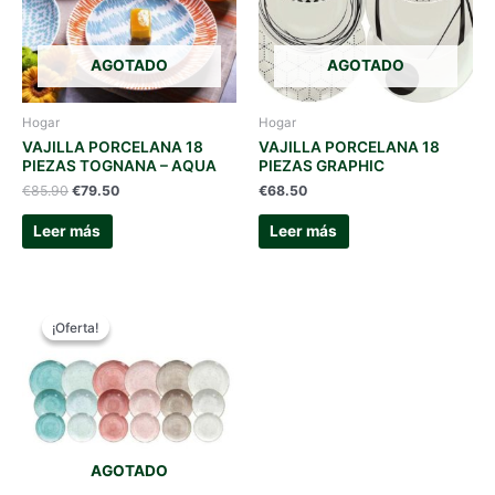
AGOTADO
AGOTADO
Hogar
Hogar
VAJILLA PORCELANA 18
VAJILLA PORCELANA 18
PIEZAS TOGNANA – AQUA
PIEZAS GRAPHIC
El
El
€
85.90
€
79.50
€
68.50
precio
precio
original
actual
Leer más
Leer más
era:
es:
€85.90.
€79.50.
¡Oferta!
¡Oferta!
AGOTADO