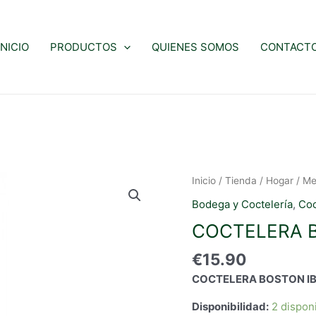
INICIO
PRODUCTOS
QUIENES SOMOS
CONTACT
Inicio
/
Tienda
/
Hogar
/
Me
Bodega y Coctelería
,
Coc
COCTELERA B
€
15.90
COCTELERA BOSTON IB
Disponibilidad:
2 dispon