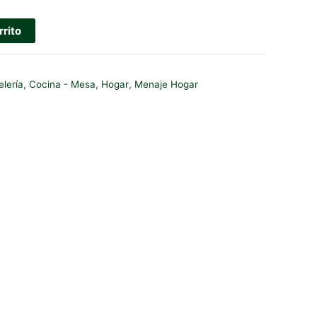
rrito
lería
,
Cocina - Mesa
,
Hogar
,
Menaje Hogar