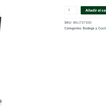
COCTELERA
Añadir al ca
BOSTON
IBILI
SKU:
IBILI727300
cantidad
Categorías:
Bodega y Cocte