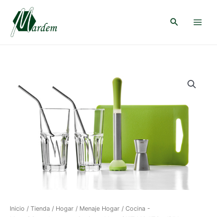
Ir
al
Buscar
contenido
Main
Menu
Inicio
/
Tienda
/
Hogar
/
Menaje Hogar
/
Cocina -