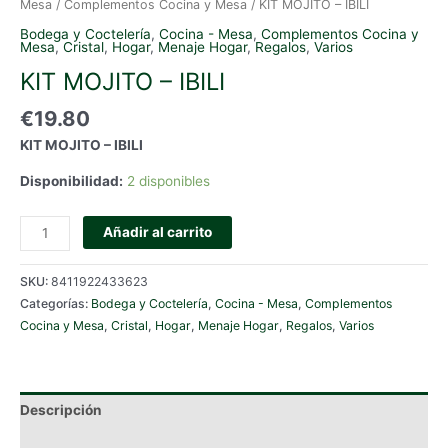
Mesa
/
Complementos Cocina y Mesa
/ KIT MOJITO – IBILI
Bodega y Coctelería
,
Cocina - Mesa
,
Complementos Cocina y
Mesa
,
Cristal
,
Hogar
,
Menaje Hogar
,
Regalos
,
Varios
KIT MOJITO – IBILI
€
19.80
KIT MOJITO – IBILI
Disponibilidad:
2 disponibles
KIT
Añadir al carrito
MOJITO
-
SKU:
8411922433623
IBILI
Categorías:
Bodega y Coctelería
,
Cocina - Mesa
,
Complementos
cantidad
Cocina y Mesa
,
Cristal
,
Hogar
,
Menaje Hogar
,
Regalos
,
Varios
Descripción
Información adicional