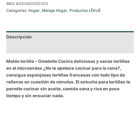
SKU:
8420460000303
Omelette
Categorías:
Hogar
,
Menaje Hogar
,
Productos LÉKUÉ
cantidad
Descripción
Información adicional
Molde tortilla – Omelette Cocina deliciosas y sanas tortillas
en el microondas ¿No te apetece cocinar para la cena?,
consigue esponjosas tortillas francesas con todo tipo de
rellenos en cuestión de minutos. El estuche para tortillas te
permite cocinar sin aceite, comida sana y rica en poco
tiempo y sin ensuciar nada.