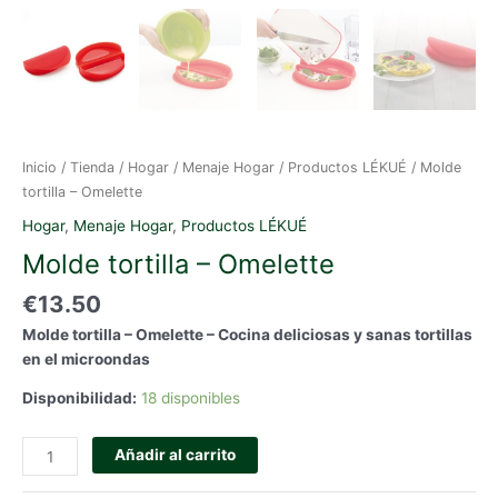
Inicio
/
Tienda
/
Hogar
/
Menaje Hogar
/
Productos LÉKUÉ
/ Molde
tortilla – Omelette
Hogar
,
Menaje Hogar
,
Productos LÉKUÉ
Molde tortilla – Omelette
€
13.50
Molde tortilla – Omelette – Cocina deliciosas y sanas tortillas
en el microondas
Disponibilidad:
18 disponibles
Molde
Añadir al carrito
tortilla
-