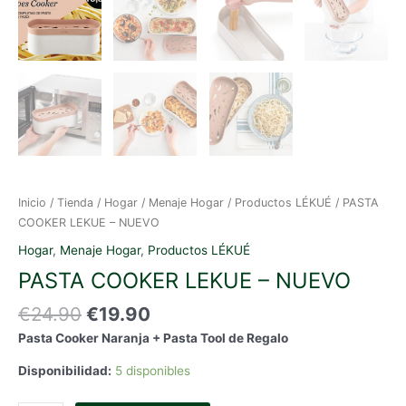
Inicio
/
Tienda
/
Hogar
/
Menaje Hogar
/
Productos LÉKUÉ
/ PASTA
COOKER LEKUE – NUEVO
Hogar
,
Menaje Hogar
,
Productos LÉKUÉ
PASTA COOKER LEKUE – NUEVO
El
El
€
24.90
€
19.90
precio
precio
Pasta Cooker Naranja + Pasta Tool de Regalo
original
actual
era:
es:
Disponibilidad:
5 disponibles
€24.90.
€19.90.