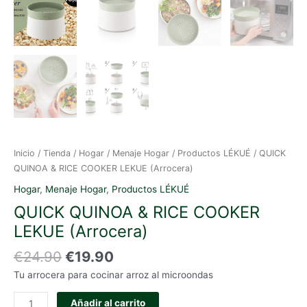
Inicio
/
Tienda
/
Hogar
/
Menaje Hogar
/
Productos LÉKUÉ
/ QUICK
QUINOA & RICE COOKER LEKUE (Arrocera)
Hogar
,
Menaje Hogar
,
Productos LÉKUÉ
QUICK QUINOA & RICE COOKER
LEKUE (Arrocera)
El
El
€
24.90
€
19.90
precio
precio
Tu arrocera para cocinar arroz al microondas
original
actual
era:
es:
QUICK
Añadir al carrito