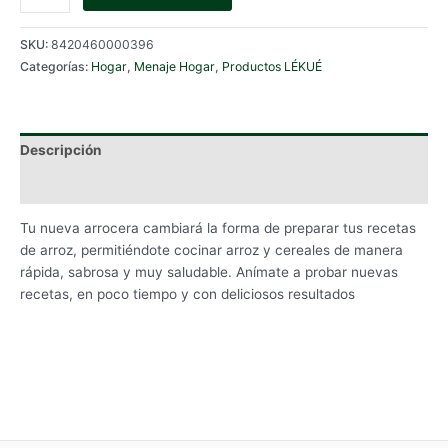
€24.90.
€19.90.
QUINOA
&
SKU:
8420460000396
RICE
Categorías:
Hogar
,
Menaje Hogar
,
Productos LÉKUÉ
COOKER
LEKUE
(Arrocera)
cantidad
Descripción
Información adicional
Tu nueva arrocera cambiará la forma de preparar tus recetas
de arroz, permitiéndote cocinar arroz y cereales de manera
rápida, sabrosa y muy saludable. Anímate a probar nuevas
recetas, en poco tiempo y con deliciosos resultados