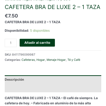
CAFETERA BRA DE LUXE 2 – 1 TAZA
€
7.50
CAFETERA BRA DE LUXE 2 – 1 TAZA
Disponibilidad:
5 disponibles
CAFETERA
Añadir al carrito
BRA
DE
SKU:
8411796099987
LUXE
Categorías:
Cafeteras
,
Hogar
,
Menaje Hogar
,
Té y Café
2
-
1
TAZA
Descripción
cantidad
Información adicional
CAFETERA BRA DE LUXE 2 – 1 TAZA – El café de siempre. La
cafetera de hoy. – Fabricada en aluminio de la más alta