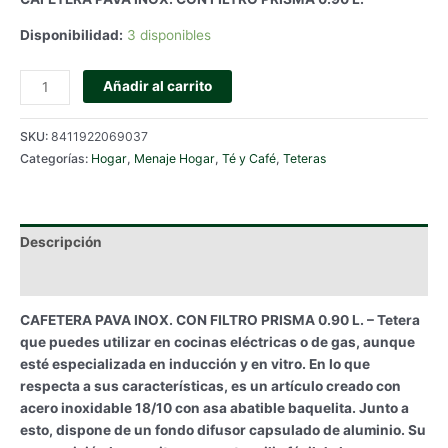
Disponibilidad:
3 disponibles
CAFETERA
Añadir al carrito
PAVA
INOX.
SKU:
8411922069037
CON
Categorías:
Hogar
,
Menaje Hogar
,
Té y Café
,
Teteras
FILTRO
PRISMA
0.90
L.
Descripción
cantidad
Información adicional
CAFETERA PAVA INOX. CON FILTRO PRISMA 0.90 L. – Tetera
que puedes utilizar en cocinas eléctricas o de gas, aunque
esté especializada en inducción y en vitro. En lo que
respecta a sus características, es un artículo creado con
acero inoxidable 18/10 con asa abatible baquelita. Junto a
esto, dispone de un fondo difusor capsulado de aluminio. Su