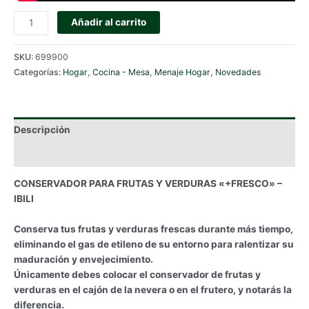
CONSERVADOR
Añadir al carrito
PARA
FRUTAS
SKU:
699900
Y
Categorías:
Hogar
,
Cocina - Mesa
,
Menaje Hogar
,
Novedades
VERDURAS
"+FRESCO"
-
IBILI
Descripción
cantidad
Información adicional
CONSERVADOR PARA FRUTAS Y VERDURAS «+FRESCO» –
IBILI
Conserva tus frutas y verduras frescas durante más tiempo,
eliminando el gas de etileno de su entorno para ralentizar su
maduración y envejecimiento.
Únicamente debes colocar el conservador de frutas y
verduras en el cajón de la nevera o en el frutero, y notarás la
diferencia.