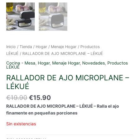
Inicio
/
Tienda
/
Hogar
/
Menaje Hogar
/
Productos
LÉKUÉ
/ RALLADOR DE AJO MICROPLANE – LÉKUÉ
Cocina - Mesa
,
Hogar
,
Menaje Hogar
,
Novedades
,
Productos
LÉKUÉ
RALLADOR DE AJO MICROPLANE –
LÉKUÉ
El
El
€
19.90
€
15.90
precio
precio
RALLADOR DE AJO MICROPLANE – LÉKUÉ – Ralla el ajo
original
actual
finamente en pequeñas porciones
era:
es:
€19.90.
€15.90.
Sin existencias