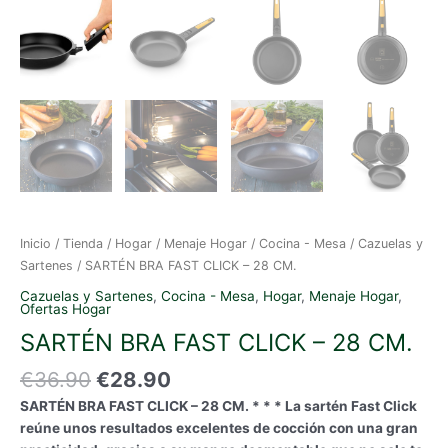
Inicio
/
Tienda
/
Hogar
/
Menaje Hogar
/
Cocina - Mesa
/
Cazuelas y
Sartenes
/ SARTÉN BRA FAST CLICK – 28 CM.
Cazuelas y Sartenes
,
Cocina - Mesa
,
Hogar
,
Menaje Hogar
,
Ofertas Hogar
SARTÉN BRA FAST CLICK – 28 CM.
El
El
€
36.90
€
28.90
precio
precio
SARTÉN BRA FAST CLICK – 28 CM. * * * La sartén Fast Click
original
actual
reúne unos resultados excelentes de cocción con una gran
era:
es: