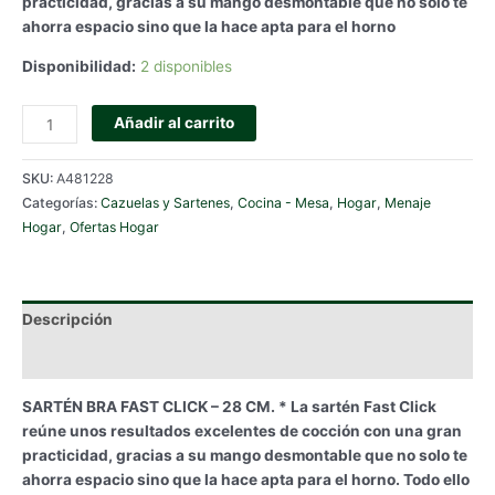
practicidad, gracias a su mango desmontable que no solo te
€36.90.
€28.90.
ahorra espacio sino que la hace apta para el horno
Disponibilidad:
2 disponibles
SARTÉN
Añadir al carrito
BRA
FAST
SKU:
A481228
CLICK
Categorías:
Cazuelas y Sartenes
,
Cocina - Mesa
,
Hogar
,
Menaje
-
Hogar
,
Ofertas Hogar
28
CM.
cantidad
Descripción
Información adicional
SARTÉN BRA FAST CLICK – 28 CM. * La sartén Fast Click
reúne unos resultados excelentes de cocción con una gran
practicidad, gracias a su mango desmontable que no solo te
ahorra espacio sino que la hace apta para el horno. Todo ello