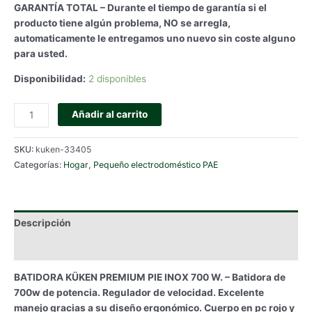
GARANTÍA TOTAL – Durante el tiempo de garantía si el
producto tiene algún problema, NO se arregla,
automaticamente le entregamos uno nuevo sin coste alguno
para usted.
Disponibilidad:
2 disponibles
BATIDORA
Añadir al carrito
KÜKEN
PREMIUM
SKU:
kuken-33405
PIE
Categorías:
Hogar
,
Pequeño electrodoméstico PAE
INOX
700
W.
cantidad
Descripción
Información adicional
BATIDORA KÜKEN PREMIUM PIE INOX 700 W. – Batidora de
700w de potencia. Regulador de velocidad. Excelente
manejo gracias a su diseño ergonómico. Cuerpo en pc rojo y