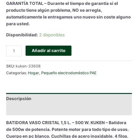
GARANTÍA TOTAL – Durante el tiempo de garantía si el
producto tiene algún problema, NO se arregla,
automaticamente le entregamos uno nuevo sin coste alguno
para usted.
Disponibilidad:
2 disponibles
BATIDORA
Añadir al carrito
VASO
CRISTAL
SKU:
kuken-33608
1,5
Categorías:
Hogar
,
Pequeño electrodoméstico PAE
L.
-
500
W.
Descripción
KUKEN
cantidad
Información adicional
BATIDORA VASO CRISTAL 1,5 L. – 500 W. KUKEN – Batidora
de 500w de potencia. Potente motor para todo tipo de usos.
Cuerpo en pc blanco. Cuchillas de acero inoxidable, 4 filos,