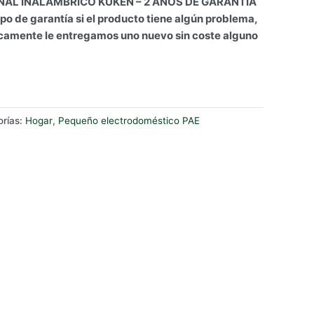
AL INALÁMBRICO KUKEN – 2 AÑOS DE GARANTÍA
po de garantía si el producto tiene algún problema,
icamente le entregamos uno nuevo sin coste alguno
orías:
Hogar
,
Pequeño electrodoméstico PAE