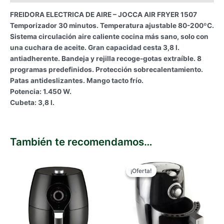
FREIDORA ELECTRICA DE AIRE – JOCCA AIR FRYER 1507
Temporizador 30 minutos. Temperatura ajustable 80-200ºC.
Sistema circulación aire caliente cocina más sano, solo con
una cuchara de aceite. Gran capacidad cesta 3,8 l.
antiadherente. Bandeja y rejilla recoge-gotas extraíble. 8
programas predefinidos. Protección sobrecalentamiento.
Patas antideslizantes. Mango tacto frío.
Potencia: 1.450 W.
Cubeta: 3,8 l.
También te recomendamos…
¡Oferta!
¡Oferta!