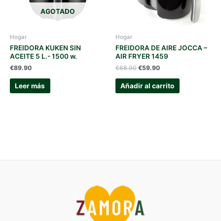
AGOTADO
Hogar
Hogar
FREIDORA KUKEN SIN
FREIDORA DE AIRE JOCCA –
ACEITE 5 L.- 1500 w.
AIR FRYER 1459
El
El
€
89.90
€
68.90
€
59.90
precio
precio
original
actual
Leer más
Añadir al carrito
era:
es:
€68.90.
€59.90.