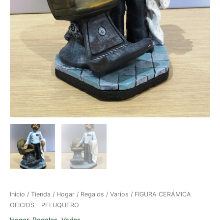
Inicio
/
Tienda
/
Hogar
/
Regalos
/
Varios
/ FIGURA CERÁMICA
OFICIOS – PELUQUERO
Hogar
,
Regalos
,
Varios