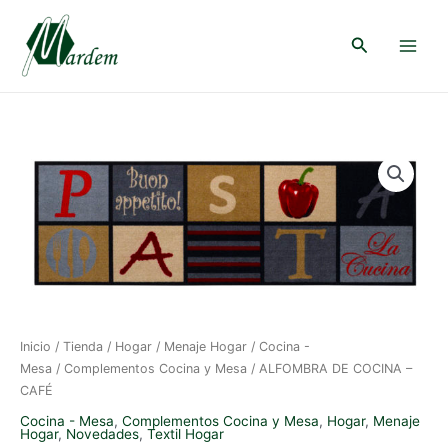
Ir
al
Buscar
contenido
Main
Menu
Inicio
/
Tienda
/
Hogar
/
Menaje Hogar
/
Cocina -
Mesa
/
Complementos Cocina y Mesa
/ ALFOMBRA DE COCINA –
CAFÉ
Cocina - Mesa
,
Complementos Cocina y Mesa
,
Hogar
,
Menaje
Hogar
,
Novedades
,
Textil Hogar