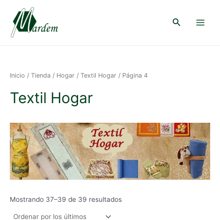
Ir
al
Buscar
contenido
Main
Menu
Inicio
/
Tienda
/
Hogar
/
Textil Hogar
/ Página 4
Textil Hogar
Ordenado
Mostrando 37–39 de 39 resultados
por
los
últimos