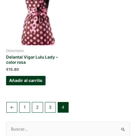
Delantales
Delantal Vigar Lulu Lady –
color rosa
€
15.80
Añadir al carrito
←
1
2
3
4
B
u