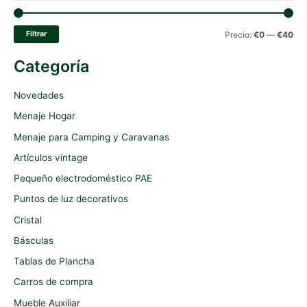
s
c
P
P
Filtrar
Precio:
€0
—
€40
a
r
r
Categoría
r
e
e
p
c
c
Novedades
o
i
i
Menaje Hogar
r
o
o
Menaje para Camping y Caravanas
:
m
m
Artículos vintage
í
á
Pequeño electrodoméstico PAE
n
x
Puntos de luz decorativos
i
i
Cristal
m
m
Básculas
o
o
Tablas de Plancha
Carros de compra
Mueble Auxiliar