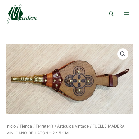
Ir
al
Buscar
contenido
Main
Menu
Inicio
/
Tienda
/
Ferretería
/
Artículos vintage
/ FUELLE MADERA
MINI CAÑO DE LATÓN – 22,5 CM.