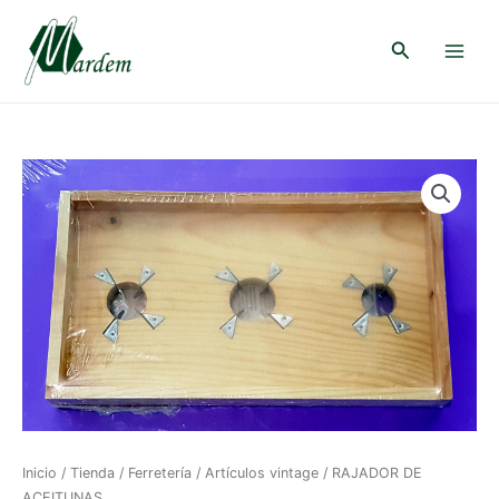
Ir
al
Buscar
contenido
Main
Menu
Inicio
/
Tienda
/
Ferretería
/
Artículos vintage
/ RAJADOR DE
ACEITUNAS