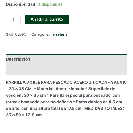
Disponibilidad:
3 disponibles
PARRILLA
Añadir al carrito
DOBLE
PARA
SKU:
02595
Categoría:
Ferretería
PESCADO
ACERO
ZINCADA
-
Descripción
SAUVIC
-
Información adicional
30
PARRILLA DOBLE PARA PESCADO ACERO ZINCADA – SAUVIC
x
– 30 x 35 CM. – Material: Acero zincado * Superficie de
35
cocción: 30 x 35 cm * Parrilla especial para pescado, con
CM.
forma abombada para no dañarlo * Patas dobles de 8.5 cm
cantidad
de alto, con una altura total de 17.5 cm. MEDIDAS TOTALES:
35 x 59 x 17`5 cm.