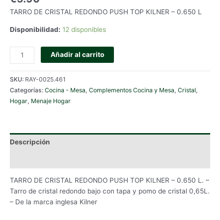
TARRO DE CRISTAL REDONDO PUSH TOP KILNER – 0.650 L
Disponibilidad:
12 disponibles
TARRO
Añadir al carrito
DE
CRISTAL
SKU:
RAY-0025.461
REDONDO
Categorías:
Cocina - Mesa
,
Complementos Cocina y Mesa
,
Cristal
,
PUSH
Hogar
,
Menaje Hogar
TOP
KILNER
-
0.650
Descripción
L.
cantidad
Información adicional
TARRO DE CRISTAL REDONDO PUSH TOP KILNER – 0.650 L. –
Tarro de cristal redondo bajo con tapa y pomo de cristal 0,65L.
– De la marca inglesa Kilner