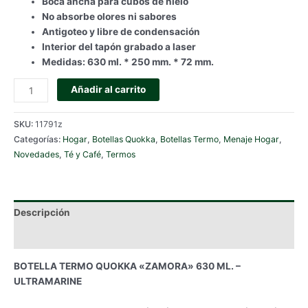
Boca ancha para cubos de hielo
No absorbe olores ni sabores
Antigoteo y libre de condensación
Interior del tapón grabado a laser
Medidas: 630 ml. * 250 mm. * 72 mm.
BOTELLA
Añadir al carrito
TERMO
QUOKKA
SKU:
11791z
"ZAMORA"
Categorías:
Hogar
,
Botellas Quokka
,
Botellas Termo
,
Menaje Hogar
,
630
Novedades
,
Té y Café
,
Termos
ML.
-
ULTRAMARINE
cantidad
Descripción
Información adicional
BOTELLA TERMO QUOKKA «ZAMORA» 630 ML. –
ULTRAMARINE