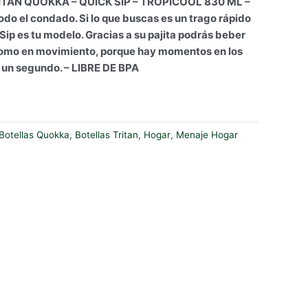
TÁN QUOKKA – QUICK SIP – TROPICOOL 830 ML –
odo el condado. Si lo que buscas es un trago rápido
ip es tu modelo. Gracias a su pajita podrás beber
como en movimiento, porque hay momentos en los
i un segundo. – LIBRE DE BPA
Botellas Quokka
,
Botellas Tritan
,
Hogar
,
Menaje Hogar