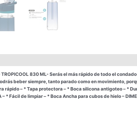
PICOOL 830 ML- Serás el más rápido de todo el condado. Si 
 podrás beber siempre, tanto parado como en movimiento, porq
ápido – * Tapa protectora – * Boca silicona antigoteo – * Dura
PA – * Fácil de limpiar – * Boca Ancha para cubos de hielo – D