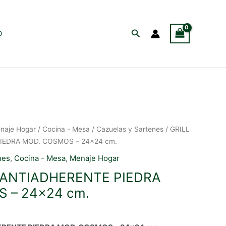
Buscar
O
naje Hogar
/
Cocina - Mesa
/
Cazuelas y Sartenes
/ GRILL
IEDRA MOD. COSMOS – 24×24 cm.
nes
,
Cocina - Mesa
,
Menaje Hogar
 ANTIADHERENTE PIEDRA
 – 24×24 cm.