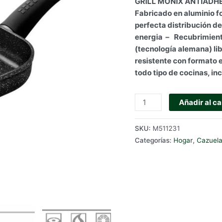
GRILL MONIX ANTIADHE
Fabricado en aluminio fo
perfecta distribución d
energia – Recubrimient
(tecnología alemana) l
resistente con formato 
todo tipo de cocinas, in
GRILL
Añadir al ca
MONIX
ANTIADHERENTE
SKU:
M511231
PIEDRA
Categorías:
Hogar
,
Cazuela
MOD.
COSMOS
–
24x24
cm.
cantidad