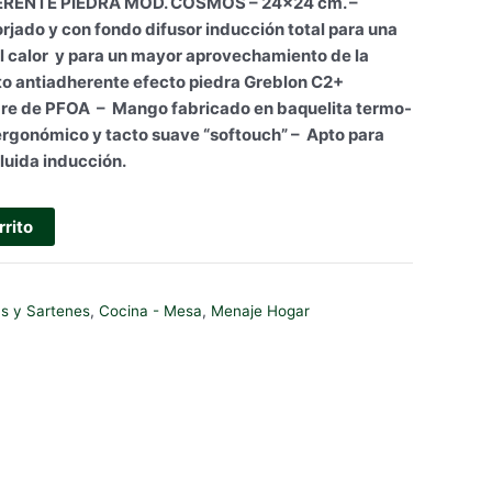
RENTE PIEDRA MOD. COSMOS – 24×24 cm. –
rjado y con fondo difusor inducción total para una
el calor y para un mayor aprovechamiento de la
o antiadherente efecto piedra Greblon C2+
ibre de PFOA –
Mango fabricado en baquelita termo-
ergonómico y tacto suave “softouch”
– Apto para
cluida inducción.
rrito
s y Sartenes
,
Cocina - Mesa
,
Menaje Hogar