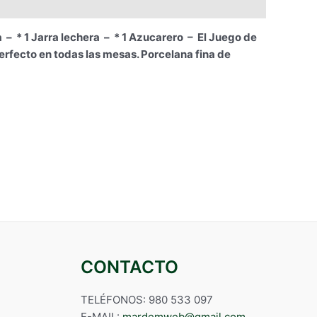
– * 1 Jarra lechera – * 1 Azucarero – El Juego de
perfecto en todas las mesas. Porcelana fina de
CONTACTO
TELÉFONOS: 980 533 097
E-MAIL:
mardemweb@gmail.com