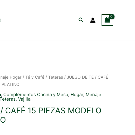
Buscar
O
naje Hogar
/
Té y Café
/
Teteras
/ JUEGO DE TE / CAFÉ
O PLATINO
a
,
Complementos Cocina y Mesa
,
Hogar
,
Menaje
Teteras
,
Vajilla
/ CAFÉ 15 PIEZAS MODELO
NO
l