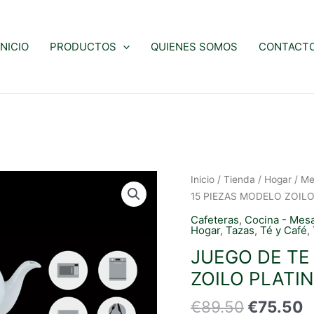
INICIO
PRODUCTOS
QUIENES SOMOS
CONTACT
Inicio
/
Tienda
/
Hogar
/
Me
15 PIEZAS MODELO ZOIL
Cafeteras
,
Cocina - Mes
Hogar
,
Tazas
,
Té y Café
,
JUEGO DE TE 
ZOILO PLATI
El
E
€
89.50
€
75.50