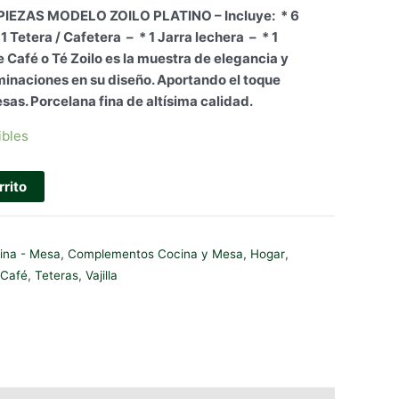
recio
PIEZAS MODELO ZOILO PLATINO – Incluye: * 6
ctual
 1 Tetera / Cafetera – * 1 Jarra lechera – * 1
s:
 Café o Té Zoilo es la muestra de elegancia y
75.50.
rminaciones en su diseño. Aportando el toque
sas. Porcelana fina de altísima calidad.
ibles
rrito
ina - Mesa
,
Complementos Cocina y Mesa
,
Hogar
,
 Café
,
Teteras
,
Vajilla