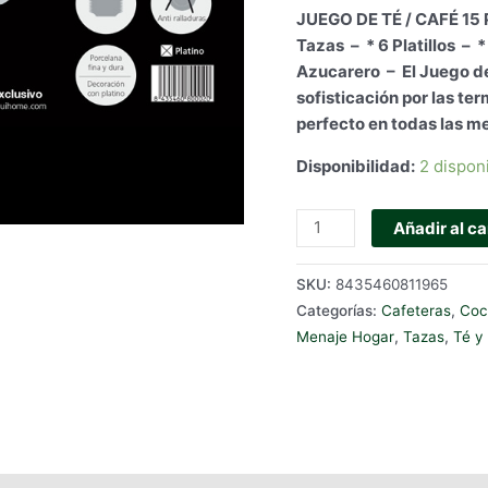
precio
p
JUEGO DE TÉ / CAFÉ 15 
original
a
Tazas – * 6 Platillos – *
era:
e
Azucarero – El Juego de
€89.50.
€
sofisticación por las te
perfecto en todas las me
Disponibilidad:
2 dispon
JUEGO
Añadir al ca
DE
TE
SKU:
8435460811965
/
Categorías:
Cafeteras
,
Coc
CAFÉ
Menaje Hogar
,
Tazas
,
Té y
15
PIEZAS
MODELO
ZOILO
PLATINO
cantidad