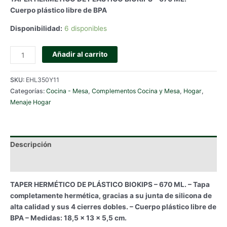
Cuerpo plástico libre de BPA
Disponibilidad:
6 disponibles
TAPER
Añadir al carrito
HERMÉTICO
DE
SKU:
EHL350Y11
PLÁSTICO
Categorías:
Cocina - Mesa
,
Complementos Cocina y Mesa
,
Hogar
,
BIOKIPS
Menaje Hogar
-
670
ML.
cantidad
Descripción
Información adicional
TAPER HERMÉTICO DE PLÁSTICO BIOKIPS – 670 ML. – Tapa
completamente hermética, gracias a su junta de silicona de
alta calidad y sus 4 cierres dobles. – Cuerpo plástico libre de
BPA – Medidas: 18,5 x 13 x 5,5 cm.