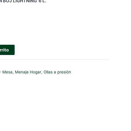
 BOJ LIGHTNING 6 L.
rrito
- Mesa
,
Menaje Hogar
,
Ollas a presión