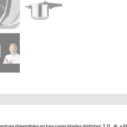
entran disponibles en tres capacidades distintas: 2.7L, 4L y 6