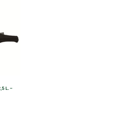
5 L. –