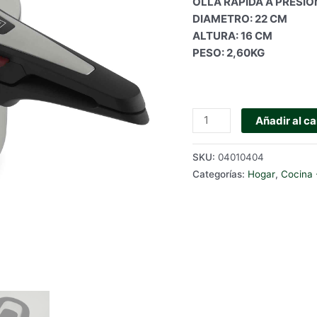
OLLA RÁPIDA A PRESIÓN
DIAMETRO: 22 CM
ALTURA: 16 CM
PESO: 2,60KG
OLLA
Añadir al ca
RÁPIDA
A
SKU:
04010404
PRESIÓN
Categorías:
Hogar
,
Cocina 
BOJ
LIGHTNING
6
L
cantidad