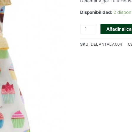
Delantal Vigar Lulu Hous
Disponibilidad:
2 dispon
Delantal
Añadir al ca
Vigar
Lulu
SKU:
DELANTALV.004
C
Housewife
-
color
amarillo
cantidad