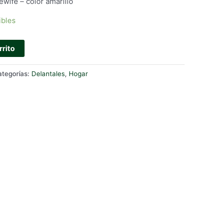
ewife – color amarillo
ibles
rrito
ategorías:
Delantales
,
Hogar