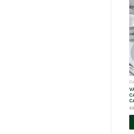
Co
V
C
C
€