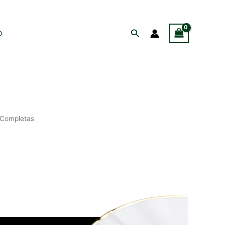
Buscar
O
s Completas