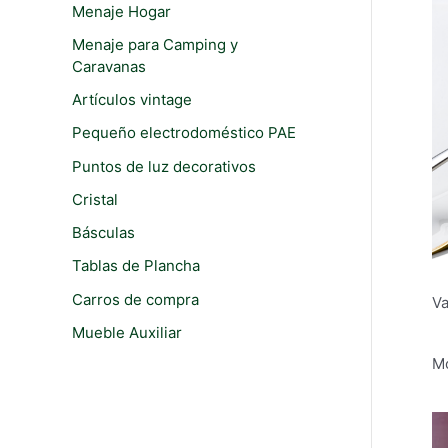
i
i
Menaje Hogar
r
o
o
Menaje para Camping y
:
Caravanas
m
m
í
á
Artículos vintage
n
x
Pequeño electrodoméstico PAE
i
i
Puntos de luz decorativos
m
m
Cristal
o
o
Básculas
Tablas de Plancha
Carros de compra
Va
Mueble Auxiliar
Mo