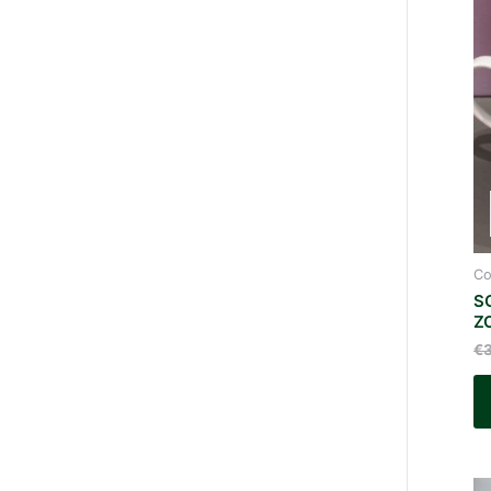
Co
S
Z
€