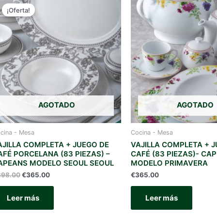
¡Oferta!
AGOTADO
AGOTADO
cina - Mesa
Cocina - Mesa
AJILLA COMPLETA + JUEGO DE
VAJILLA COMPLETA + 
AFÉ PORCELANA (83 PIEZAS) –
CAFÉ (83 PIEZAS)- CA
APEANS MODELO SEOUL SEOUL
MODELO PRIMAVERA
El
El
398.00
€
365.00
€
365.00
precio
precio
original
actual
Leer más
Leer más
era:
es:
€398.00.
€365.00.