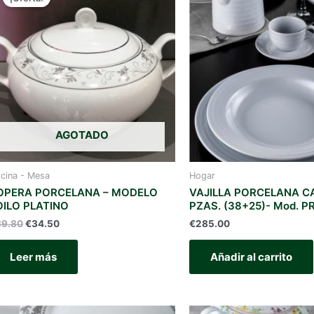
AGOTADO
cina - Mesa
Hogar
OPERA PORCELANA – MODELO
VAJILLA PORCELANA C
OILO PLATINO
PZAS. (38+25)- Mod. 
El
El
39.80
€
34.50
€
285.00
precio
precio
original
actual
Leer más
Añadir al carrito
era:
es:
€39.80.
€34.50.