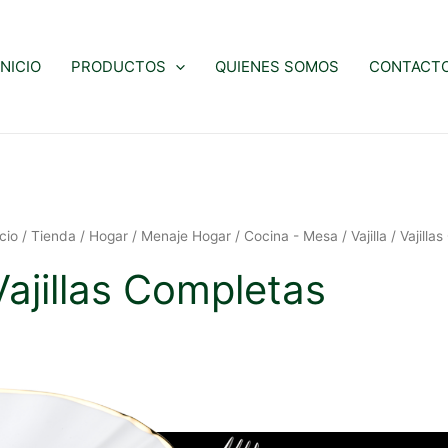
INICIO
PRODUCTOS
QUIENES SOMOS
CONTACT
icio
/
Tienda
/
Hogar
/
Menaje Hogar
/
Cocina - Mesa
/
Vajilla
/ Vajilla
Vajillas Completas