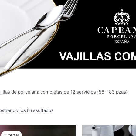
jillas de porcelana completas de 12 servicios (56 – 83 pzas)
Ordenado
strando los 8 resultados
por
los
últimos
¡Oferta!