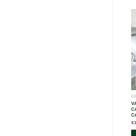
Co
V
C
C
€