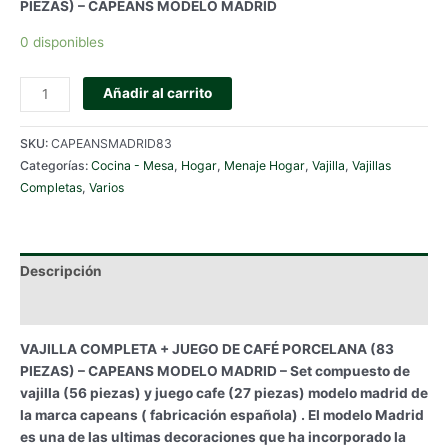
PIEZAS) – CAPEANS MODELO MADRID
0 disponibles
VAJILLA
Añadir al carrito
COMPLETA
+
SKU:
CAPEANSMADRID83
JUEGO
Categorías:
Cocina - Mesa
,
Hogar
,
Menaje Hogar
,
Vajilla
,
Vajillas
DE
Completas
,
Varios
CAFÉ
PORCELANA
(83
PIEZAS)
Descripción
-
CAPEANS
Información adicional
MODELO
VAJILLA COMPLETA + JUEGO DE CAFÉ PORCELANA (83
MADRID
PIEZAS) – CAPEANS MODELO MADRID – Set compuesto de
cantidad
vajilla (56 piezas) y juego cafe (27 piezas) modelo madrid de
la marca capeans ( fabricación española) . El modelo Madrid
es una de las ultimas decoraciones que ha incorporado la