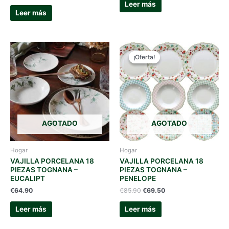
Leer más
Leer más
¡Oferta!
¡Oferta!
AGOTADO
AGOTADO
Hogar
Hogar
VAJILLA PORCELANA 18
VAJILLA PORCELANA 18
PIEZAS TOGNANA –
PIEZAS TOGNANA –
EUCALIPT
PENELOPE
El
El
€
64.90
€
85.90
€
69.50
precio
precio
original
actual
Leer más
Leer más
era:
es:
€85.90.
€69.50.