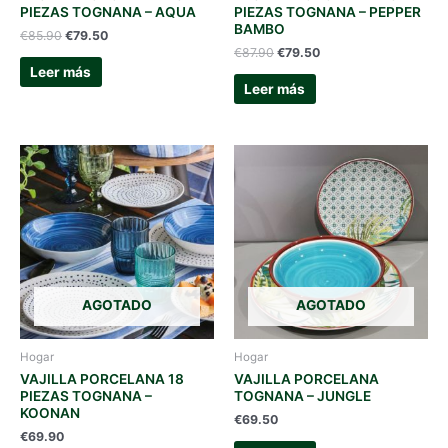
PIEZAS TOGNANA – AQUA
PIEZAS TOGNANA – PEPPER
BAMBO
El
El
€
85.90
€
79.50
precio
precio
El
El
€
87.90
€
79.50
original
actual
precio
precio
Leer más
era:
es:
original
actual
Leer más
€85.90.
€79.50.
era:
es:
€87.90.
€79.50.
AGOTADO
AGOTADO
Hogar
Hogar
VAJILLA PORCELANA 18
VAJILLA PORCELANA
PIEZAS TOGNANA –
TOGNANA – JUNGLE
KOONAN
€
69.50
€
69.90