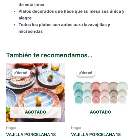
de esta línea
Platos decorados que hace que su mesa sea única y
alegre
Todos los platos son aptos para lavavajillas y
microondas
También te recomendamos…
¡Oferta!
¡Oferta!
¡Oferta!
¡Oferta!
AGOTADO
AGOTADO
Hogar
Hogar
VAJILLA PORCELANA 18
VAJILLA PORCELANA 18